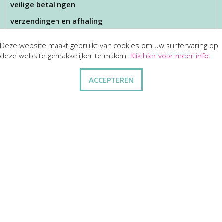
veilige betalingen
verzendingen en afhaling
Deze website maakt gebruikt van cookies om uw surfervaring op
KLANTENSERVICES
deze website gemakkelijker te maken.
Klik hier voor meer info
.
dienst na verkoop
ACCEPTEREN
disclaimer
privacy
ANDERE
wie zijn wij
vraag en antwoord
contact
ZAKELIJK