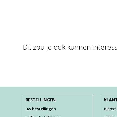
Dit zou je ook kunnen interes
CADEAUBON 10
C
EURO
CADEAUBON 60
C
EURO
€ 10,00
CADEAUBON 100
EURO
€ 60,00
€ 100,00
BESTELLINGEN
KLANT
uw bestellingen
dienst