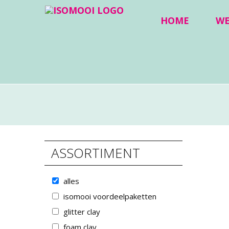
HOME
W
ASSORTIMENT
BAS
FOA
FOA
alles
FO
isomooi voordeelpaketten
FO
glitter clay
foam clay