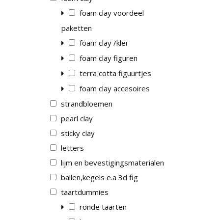
F
foam clay voordeel
paketten
foam clay /klei
SE
foam clay figuren
LOT
terra cotta figuurtjes
foam clay accesoires
strandbloemen
pearl clay
sticky clay
letters
lijm en bevestigingsmaterialen
ballen,kegels e.a 3d fig
taartdummies
ronde taarten