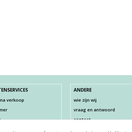
ENSERVICES
ANDERE
 na verkoop
wie zijn wij
imer
vraag en antwoord
y
contact