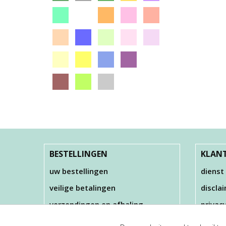
BESTELLINGEN
KLANT
uw bestellingen
dienst
veilige betalingen
discla
verzendingen en afhaling
privac