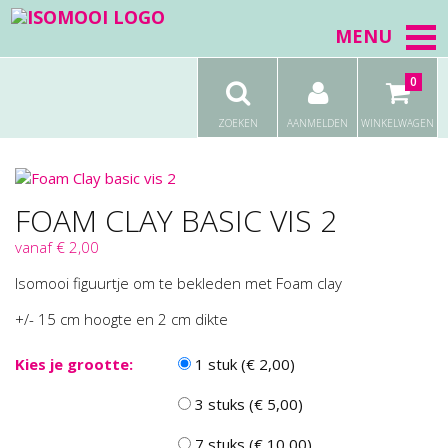
MENU
0
ZOEKEN
AANMELDEN
WINKELWAGEN
FOAM CLAY BASIC VIS 2
vanaf € 2,00
Isomooi figuurtje om te bekleden met Foam clay
+/- 15 cm hoogte en 2 cm dikte
Kies je grootte:
1 stuk (€ 2,00)
3 stuks (€ 5,00)
7 stuks (€ 10,00)