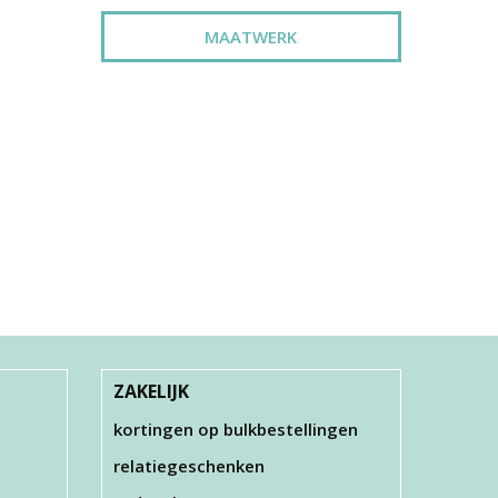
MAATWERK
OOD,
FOAM CLAY®, ROZE,
GR
GLITTER, 35GR
KJE
LLEN
€ 3,00
ZAKELIJK
kortingen op bulkbestellingen
relatiegeschenken