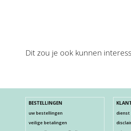
Dit zou je ook kunnen interes
FOAM CLAY , GLITTER
FOA
WIT , 35 GR
FOAM CLAY , GLITTER
LICHT ROZE …
O
€ 3,00
€ 3,00
BESTELLINGEN
KLANT
uw bestellingen
dienst
veilige betalingen
discla