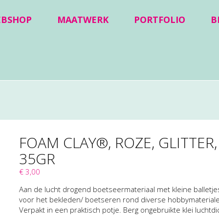
EBSHOP
MAATWERK
PORTFOLIO
B
FOAM CLAY®, ROZE, GLITTER,
35GR
€ 3,00
Aan de lucht drogend boetseermateriaal met kleine balletjes
voor het bekleden/ boetseren rond diverse hobbymaterial
Verpakt in een praktisch potje. Berg ongebruikte klei luchtdi