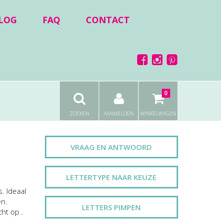
LOG
FAQ
CONTACT
0
ZOEKEN
AANMELDEN
WINKELWAGEN
VRAAG EN ANTWOORD
LETTERTYPE NAAR KEUZE
. Ideaal
en.
LETTERS PIMPEN
cht op .