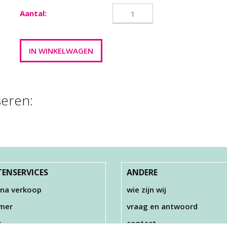
Aantal:
seren:
ENSERVICES
ANDERE
 na verkoop
wie zijn wij
imer
vraag en antwoord
y
contact