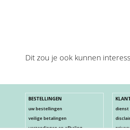
Dit zou je ook kunnen interes
FOAM CLAY®,
KLEUREN ASSORTI, …
€ 22,00
BESTELLINGEN
KLANT
uw bestellingen
dienst
veilige betalingen
discla
verzendingen en afhaling
privac