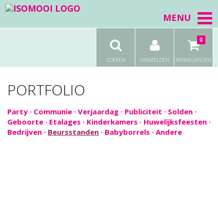
MENU
0
ZOEKEN
AANMELDEN
WINKELWAGEN
PORTFOLIO
Party
·
Communie
·
Verjaardag
·
Publiciteit
·
Solden
·
Geboorte
·
Etalages
·
Kinderkamers
·
Huwelijksfeesten
·
Bedrijven
·
Beursstanden
·
Babyborrels
·
Andere