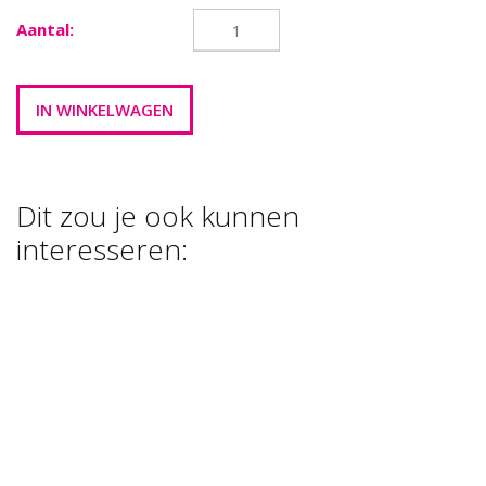
Aantal:
Dit zou je ook kunnen
interesseren:
STAANDER
STYROPOR
ZWART
BALLEN (VOL)
STYROPOR
12X12CM
KEGELS
€ 0,40
€ 6,00
€ 1,27