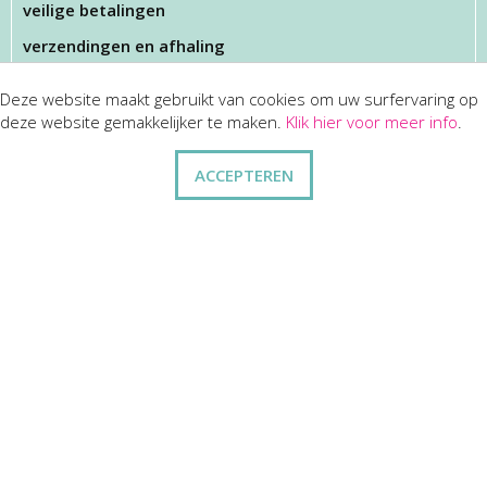
veilige betalingen
verzendingen en afhaling
Deze website maakt gebruikt van cookies om uw surfervaring op
KLANTENSERVICES
deze website gemakkelijker te maken.
Klik hier voor meer info
.
dienst na verkoop
ACCEPTEREN
disclaimer
privacy
ANDERE
wie zijn wij
vraag en antwoord
contact
ZAKELIJK