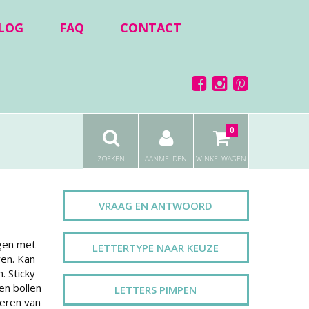
LOG
FAQ
CONTACT
0
ZOEKEN
AANMELDEN
WINKELWAGEN
VRAAG EN ANTWOORD
gen met
LETTERTYPE NAAR KEUZE
en. Kan
. Sticky
en bollen
LETTERS PIMPEN
reren van