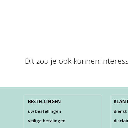
Dit zou je ook kunnen interes
STYROPOR BALLEN
ST
(VOL)
€ 0,40
BESTELLINGEN
KLANT
uw bestellingen
dienst
veilige betalingen
discla