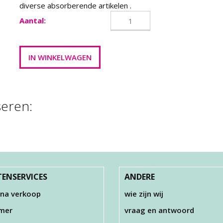
diverse absorberende artikelen .
Aantal:
seren:
YROPOR KEGELS
€ 1,27
ENSERVICES
ANDERE
 na verkoop
wie zijn wij
imer
vraag en antwoord