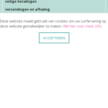
veilige betalingen
verzendingen en afhaling
Deze website maakt gebruikt van cookies om uw surfervaring op
KLANTENSERVICES
deze website gemakkelijker te maken.
Klik hier voor meer info
.
dienst na verkoop
ACCEPTEREN
disclaimer
privacy
ANDERE
wie zijn wij
vraag en antwoord
contact
ZAKELIJK