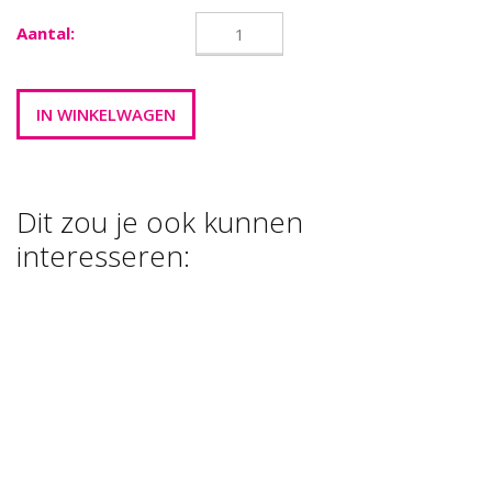
Aantal:
Dit zou je ook kunnen
interesseren:
FOAM CLAY ,
GLITTER WIT ,
35 GR
€ 3,00