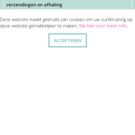
verzendingen en afhaling
Deze website maakt gebruikt van cookies om uw surfervaring op
KLANTENSERVICES
deze website gemakkelijker te maken.
Klik hier voor meer info
.
dienst na verkoop
ACCEPTEREN
disclaimer
privacy
ANDERE
wie zijn wij
vraag en antwoord
contact
ZAKELIJK
kortingen op bulkbestellingen