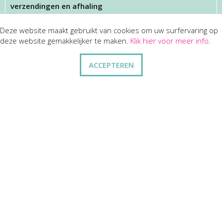
verzendingen en afhaling
Deze website maakt gebruikt van cookies om uw surfervaring op
KLANTENSERVICES
deze website gemakkelijker te maken.
Klik hier voor meer info
.
dienst na verkoop
ACCEPTEREN
disclaimer
privacy
ANDERE
wie zijn wij
vraag en antwoord
contact
ZAKELIJK
kortingen op bulkbestellingen