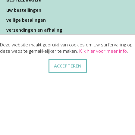
uw bestellingen
veilige betalingen
verzendingen en afhaling
Deze website maakt gebruikt van cookies om uw surfervaring op
KLANTENSERVICES
deze website gemakkelijker te maken.
Klik hier voor meer info
.
dienst na verkoop
ACCEPTEREN
disclaimer
privacy
ANDERE
wie zijn wij
vraag en antwoord
contact