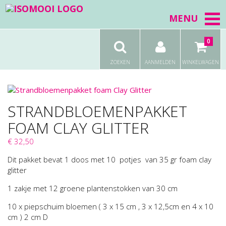
MENU
0
ZOEKEN
AANMELDEN
WINKELWAGEN
STRANDBLOEMENPAKKET
FOAM CLAY GLITTER
€ 32,50
Dit pakket bevat 1 doos met 10 potjes van 35 gr foam clay
glitter
1 zakje met 12 groene plantenstokken van 30 cm
10 x piepschuim bloemen ( 3 x 15 cm , 3 x 12,5cm en 4 x 10
cm ) 2 cm D