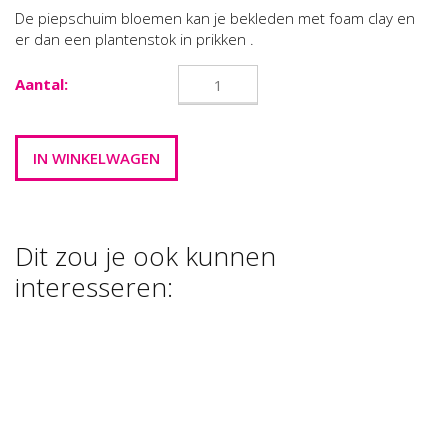
De piepschuim bloemen kan je bekleden met foam clay en
er dan een plantenstok in prikken .
Aantal:
Dit zou je ook kunnen
interesseren:
PEARL CLAY®,
PEARL CLAY®,
3X25 GR, 38
3X25 GR, 38
PEARL CLAY®,
GR, …
GR, …
3X25 GR, 38
GR, …
€ 10,00
€ 10,00