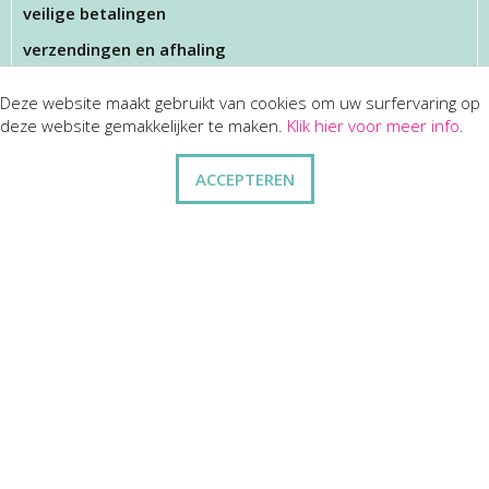
veilige betalingen
verzendingen en afhaling
Deze website maakt gebruikt van cookies om uw surfervaring op
KLANTENSERVICES
deze website gemakkelijker te maken.
Klik hier voor meer info
.
dienst na verkoop
ACCEPTEREN
disclaimer
privacy
ANDERE
wie zijn wij
vraag en antwoord
contact
ZAKELIJK