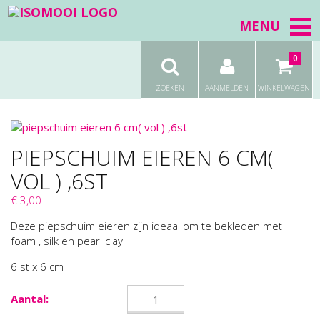
MENU
0
ZOEKEN
AANMELDEN
WINKELWAGEN
PIEPSCHUIM EIEREN 6 CM(
VOL ) ,6ST
€ 3,00
Deze piepschuim eieren zijn ideaal om te bekleden met
foam , silk en pearl clay
6 st x 6 cm
Aantal: