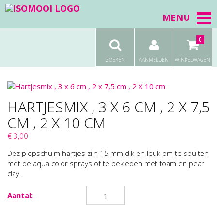
MENU
0
ZOEKEN
AANMELDEN
WINKELWAGEN
HARTJESMIX , 3 X 6 CM , 2 X 7,5
CM , 2 X 10 CM
€ 3,00
Dez piepschuim hartjes zijn 15 mm dik en leuk om te spuiten
met de aqua color sprays of te bekleden met foam en pearl
clay .
Aantal: