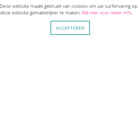
Deze website maakt gebruikt van cookies om uw surfervaring op
KLANTENSERVICES
deze website gemakkelijker te maken.
Klik hier voor meer info
.
dienst na verkoop
ACCEPTEREN
disclaimer
privacy
ANDERE
wie zijn wij
vraag en antwoord
contact
ZAKELIJK
kortingen op bulkbestellingen
relatiegeschenken
cadeaubonnen