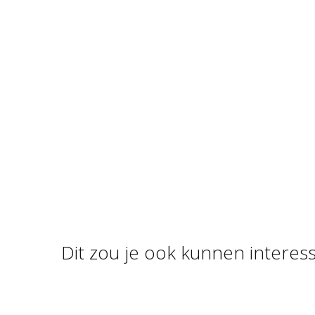
Dit zou je ook kunnen interes
FOAM CLAY BASIS
KLEUREN
KLE
FOAM CLAY , GLITTER