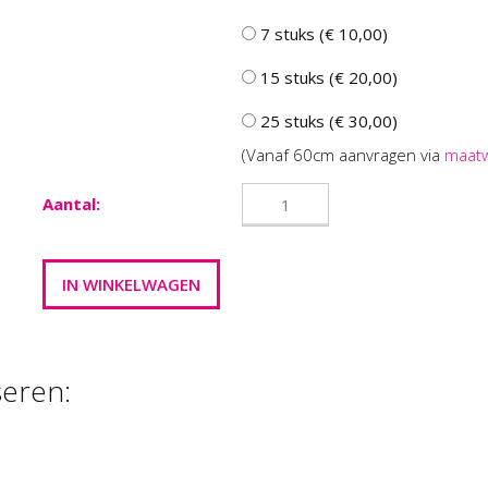
7 stuks (€ 10,00)
15 stuks (€ 20,00)
25 stuks (€ 30,00)
(Vanaf 60cm aanvragen via
maat
Aantal:
seren:
FOAM CLAY®,
FOAM CLAY , GL
UREN ASSORTI, …
WIT , 35 GR