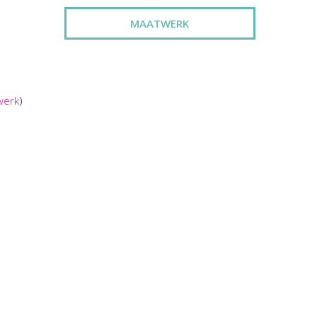
MAATWERK
werk
)
ITTER
FOAM CLAY , GLITTER
LICHT ROZE …