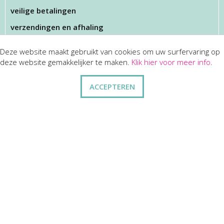
veilige betalingen
verzendingen en afhaling
Deze website maakt gebruikt van cookies om uw surfervaring op
KLANTENSERVICES
deze website gemakkelijker te maken.
Klik hier voor meer info
.
dienst na verkoop
ACCEPTEREN
disclaimer
privacy
ANDERE
wie zijn wij
vraag en antwoord
contact
ZAKELIJK