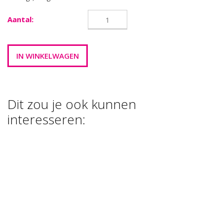
Aantal:
Dit zou je ook kunnen
interesseren:
KERSTBALLENMIX
KERSTBALLENMI
MEDIUM
MAXI
METALEN
HAAKJE VOOR
€ 3,00
€ 3,00
KERSTBALLEN
€ 2,90