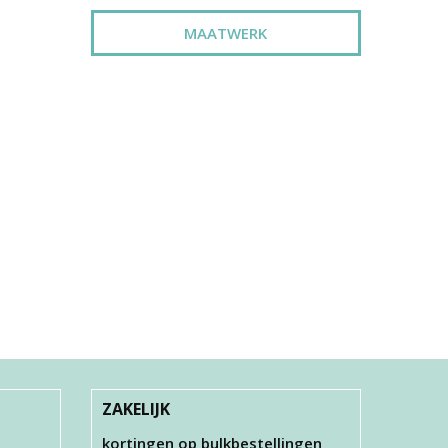
MAATWERK
METALEN HAAKJE
ES
VOOR KERSTBALLEN
€ 2,90
ZAKELIJK
kortingen op bulkbestellingen