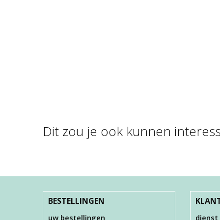
Dit zou je ook kunnen interes
PEARL CLAY®, 3X25
FOA
GR, 38 GR, …
€ 10,00
BESTELLINGEN
KLANT
uw bestellingen
dienst