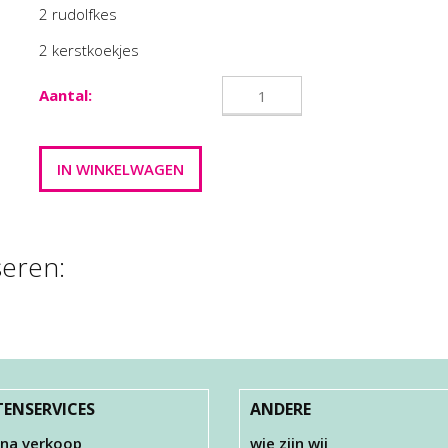
2 rudolfkes
2 kerstkoekjes
Aantal:
seren:
M CLAY , GOUD ,
METALEN
35 GR
OPHANGHAAKJ
€ 3,00
€ 3,00
ENSERVICES
ANDERE
 na verkoop
wie zijn wij