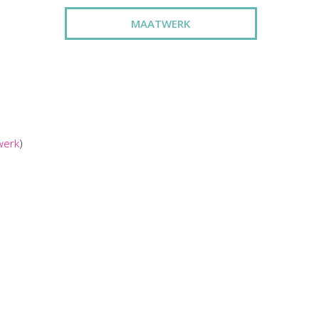
MAATWERK
werk
)