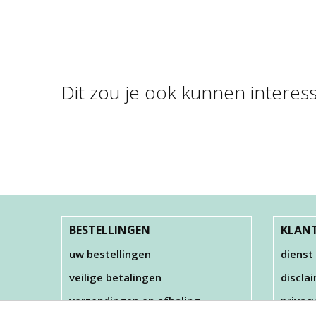
Dit zou je ook kunnen interes
FOAM CLAY BASIS
KLEUREN
KLE
€ 18,00
BESTELLINGEN
KLANT
uw bestellingen
dienst
veilige betalingen
discla
verzendingen en afhaling
privac