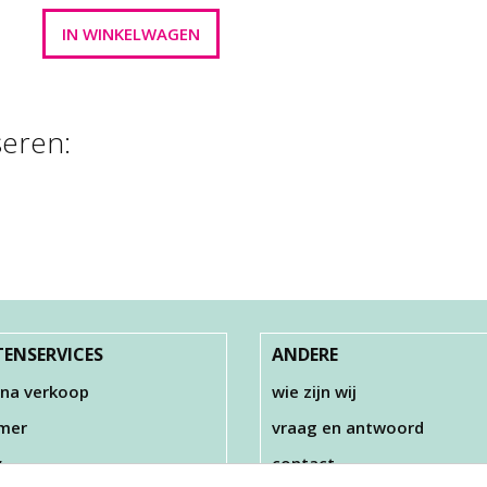
seren:
FOAM CLAY®,
FOAM CLAY , BR
UREN ASSORTI, …
35 GR
€ 22,00
€ 2,50
ENSERVICES
ANDERE
 na verkoop
wie zijn wij
imer
vraag en antwoord
y
contact