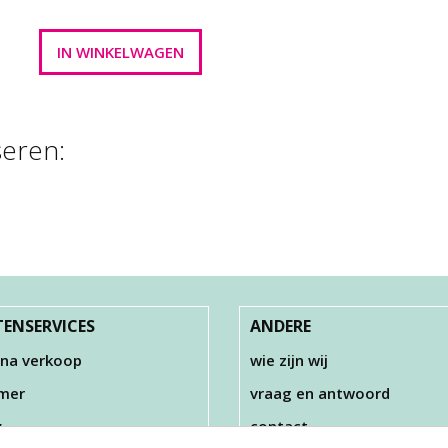
seren:
KAT KLEIN
FOAM CLAY , ZI
,35 GR
€ 2,00
€ 3,00
ENSERVICES
ANDERE
 na verkoop
wie zijn wij
imer
vraag en antwoord
y
contact