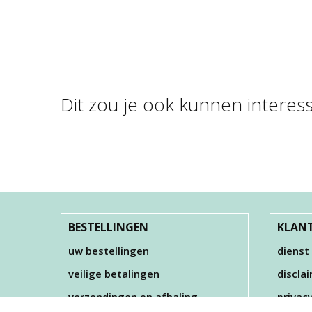
Dit zou je ook kunnen interes
FOAM CLAY®,
KLEUREN ASSORTI, …
€ 22,00
BESTELLINGEN
KLANT
uw bestellingen
dienst
veilige betalingen
discla
verzendingen en afhaling
privac