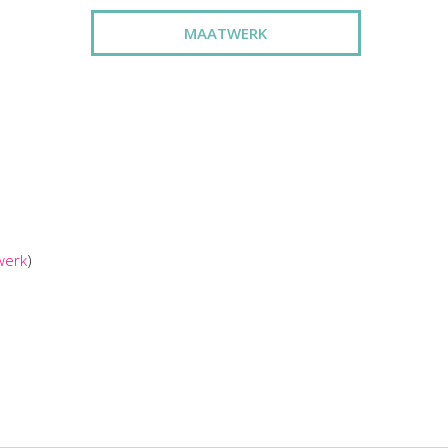
MAATWERK
werk
)