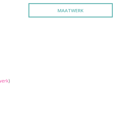
MAATWERK
werk
)