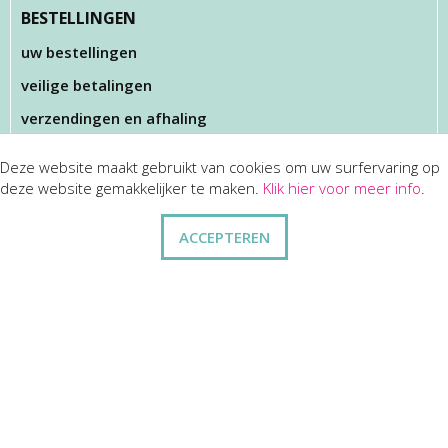
BESTELLINGEN
uw bestellingen
veilige betalingen
verzendingen en afhaling
Deze website maakt gebruikt van cookies om uw surfervaring op
KLANTENSERVICES
deze website gemakkelijker te maken.
Klik hier voor meer info
.
dienst na verkoop
ACCEPTEREN
disclaimer
privacy
ANDERE
wie zijn wij
vraag en antwoord
contact