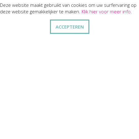
Deze website maakt gebruikt van cookies om uw surfervaring op
KLANTENSERVICES
deze website gemakkelijker te maken.
Klik hier voor meer info
.
dienst na verkoop
ACCEPTEREN
disclaimer
privacy
ANDERE
wie zijn wij
vraag en antwoord
contact
ZAKELIJK
kortingen op bulkbestellingen
relatiegeschenken
cadeaubonnen