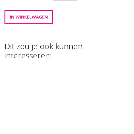
Dit zou je ook kunnen
interesseren:
FOAM CLAY
FOAM CLAY
BASIS KLEUREN
PAKKET 22 X 35
GR
€ 18,00
€ 45,00