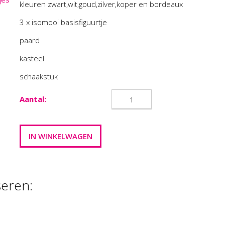
kleuren zwart,wit,goud,zilver,koper en bordeaux
3 x isomooi basisfiguurtje
paard
kasteel
schaakstuk
Aantal:
seren: