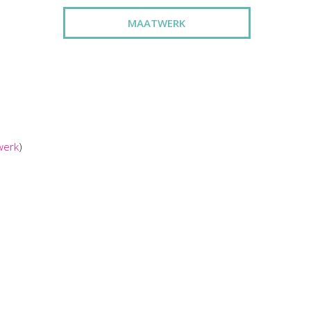
MAATWERK
werk
)