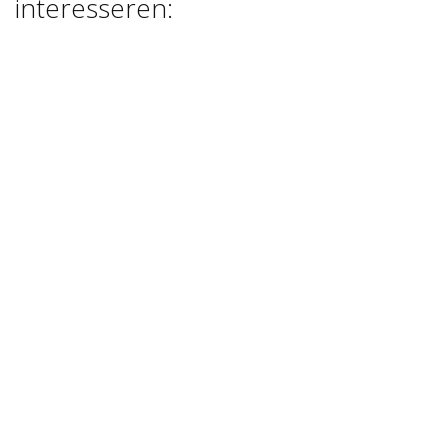
interesseren:
FOAM CLAY
METALLIC 1
€ 9,00