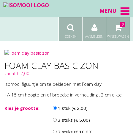
MENU
0
ZOEKEN
AANMELDEN
WINKELWAGEN
FOAM CLAY BASIC ZON
vanaf € 2,00
Isomooi figuurtje om te bekleden met Foam clay
+/- 15 cm hoogte en of breedte in verhouding , 2 cm dikte
Kies je grootte:
1 stuk (€ 2,00)
3 stuks (€ 5,00)
7 stuks (€ 10,00)