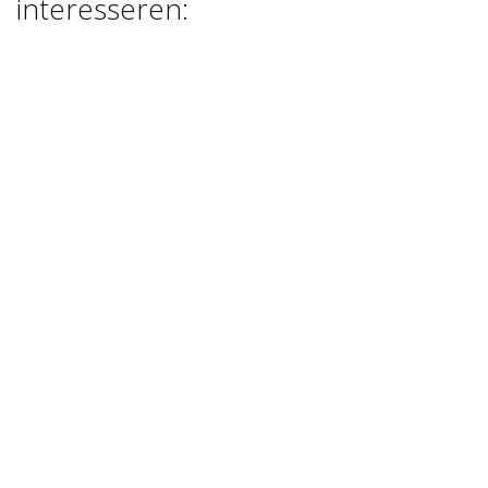
interesseren:
FOAM CLAY ,
GEEL , 35 GR
€ 2,50