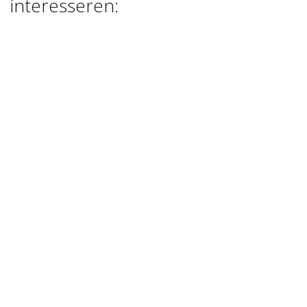
interesseren:
FOAM CLAY
BASIS KLEUREN
€ 18,00