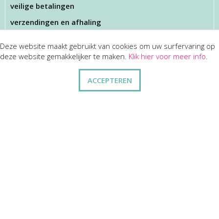
veilige betalingen
verzendingen en afhaling
Deze website maakt gebruikt van cookies om uw surfervaring op
KLANTENSERVICES
deze website gemakkelijker te maken.
Klik hier voor meer info
.
dienst na verkoop
ACCEPTEREN
disclaimer
privacy
ANDERE
wie zijn wij
vraag en antwoord
contact
ZAKELIJK