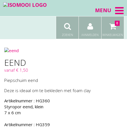
MENU
0
ZOEKEN
AANMELDEN
WINKELWAGEN
EEND
vanaf € 1,50
Piepschuim eend
Deze is ideaal om te bekleden met foam clay
Artikelnummer :
HG360
Styropor eend, klein
7 x 6 cm
Artikelnummer :
HG359