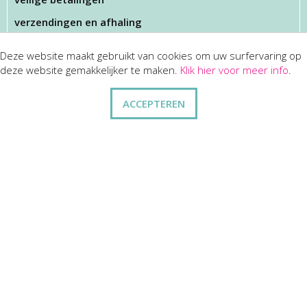
verzendingen en afhaling
Deze website maakt gebruikt van cookies om uw surfervaring op
KLANTENSERVICES
deze website gemakkelijker te maken.
Klik hier voor meer info
.
dienst na verkoop
ACCEPTEREN
disclaimer
privacy
ANDERE
wie zijn wij
vraag en antwoord
contact
ZAKELIJK
kortingen op bulkbestellingen