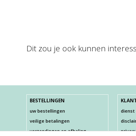
Dit zou je ook kunnen interes
FOAM CLAY BASIS
FOAM
KLEUREN
FOAM CLAY , ZWART ,
35 GR
€ 18,00
€ 2,50
BESTELLINGEN
KLANT
uw bestellingen
dienst
veilige betalingen
discla
verzendingen en afhaling
privac