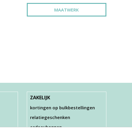
MAATWERK
OD ,
FOAM CLAY , NEON
GROEN , 35 GR
€ 2,50
ZAKELIJK
kortingen op bulkbestellingen
relatiegeschenken
cadeaubonnen