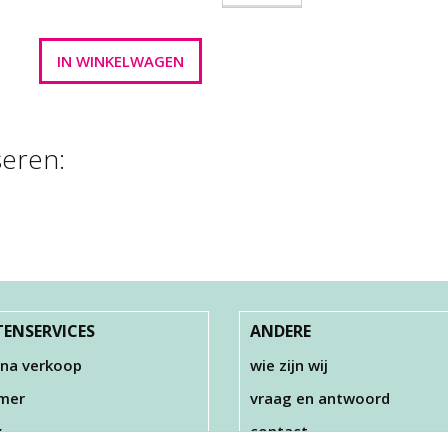
seren:
 CLAY , WIT , 35
FOAM CLAY , RO
GR
35 GR
€ 2,50
€ 2,50
ENSERVICES
ANDERE
 na verkoop
wie zijn wij
imer
vraag en antwoord
y
contact