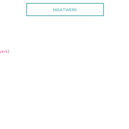
MAATWERK
werk
)