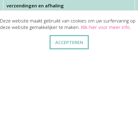
verzendingen en afhaling
Deze website maakt gebruikt van cookies om uw surfervaring op
KLANTENSERVICES
deze website gemakkelijker te maken.
Klik hier voor meer info
.
dienst na verkoop
ACCEPTEREN
disclaimer
privacy
ANDERE
wie zijn wij
vraag en antwoord
contact
ZAKELIJK
kortingen op bulkbestellingen