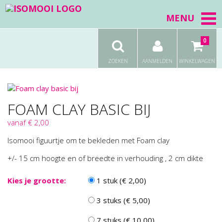
MENU
0
ZOEKEN
AANMELDEN
WINKELWAGEN
FOAM CLAY BASIC BIJ
vanaf € 2,00
Isomooi figuurtje om te bekleden met Foam clay
+/- 15 cm hoogte en of breedte in verhouding , 2 cm dikte
Kies je grootte:
1 stuk (€ 2,00)
3 stuks (€ 5,00)
7 stuks (€ 10,00)