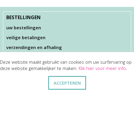
BESTELLINGEN
uw bestellingen
veilige betalingen
verzendingen en afhaling
Deze website maakt gebruikt van cookies om uw surfervaring op
KLANTENSERVICES
deze website gemakkelijker te maken.
Klik hier voor meer info
.
dienst na verkoop
ACCEPTEREN
disclaimer
privacy
ANDERE
wie zijn wij
vraag en antwoord