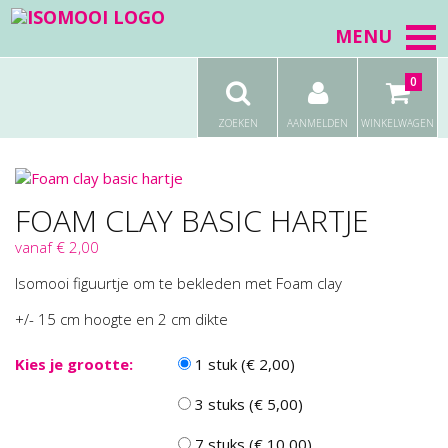
MENU
0
ZOEKEN
AANMELDEN
WINKELWAGEN
FOAM CLAY BASIC HARTJE
vanaf € 2,00
Isomooi figuurtje om te bekleden met Foam clay
+/- 15 cm hoogte en 2 cm dikte
Kies je grootte:
1 stuk (€ 2,00)
3 stuks (€ 5,00)
7 stuks (€ 10,00)