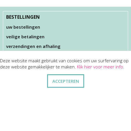
BESTELLINGEN
uw bestellingen
veilige betalingen
verzendingen en afhaling
Deze website maakt gebruikt van cookies om uw surfervaring op
KLANTENSERVICES
deze website gemakkelijker te maken.
Klik hier voor meer info
.
dienst na verkoop
ACCEPTEREN
disclaimer
privacy
ANDERE
wie zijn wij
vraag en antwoord