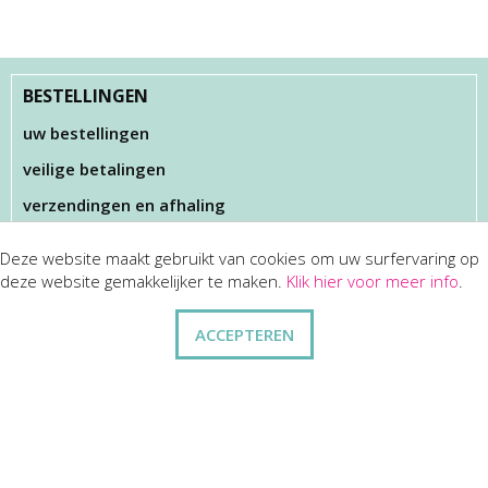
BESTELLINGEN
uw bestellingen
veilige betalingen
verzendingen en afhaling
Deze website maakt gebruikt van cookies om uw surfervaring op
KLANTENSERVICES
deze website gemakkelijker te maken.
Klik hier voor meer info
.
dienst na verkoop
ACCEPTEREN
disclaimer
privacy
ANDERE
wie zijn wij