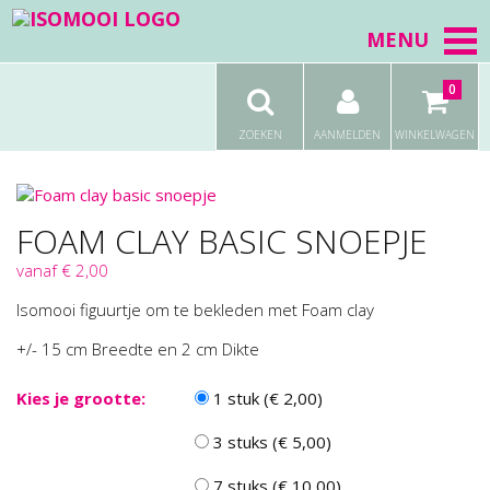
MENU
0
ZOEKEN
AANMELDEN
WINKELWAGEN
FOAM CLAY BASIC SNOEPJE
vanaf € 2,00
Isomooi figuurtje om te bekleden met Foam clay
+/- 15 cm Breedte en 2 cm Dikte
Kies je grootte:
1 stuk (€ 2,00)
3 stuks (€ 5,00)
7 stuks (€ 10,00)