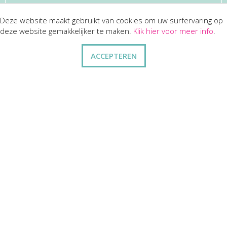
Deze website maakt gebruikt van cookies om uw surfervaring op
KLANTENSERVICES
deze website gemakkelijker te maken.
Klik hier voor meer info
.
dienst na verkoop
ACCEPTEREN
disclaimer
privacy
ANDERE
wie zijn wij
vraag en antwoord
contact
ZAKELIJK
kortingen op bulkbestellingen
relatiegeschenken