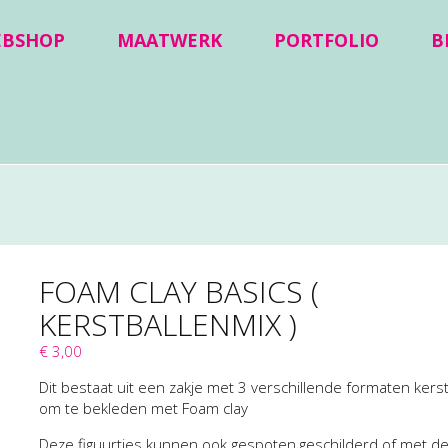
EBSHOP
MAATWERK
PORTFOLIO
B
FOAM CLAY BASICS (
KERSTBALLENMIX )
€ 3,00
Dit bestaat uit een zakje met 3 verschillende formaten kers
om te bekleden met Foam clay
Deze figuurtjes kunnen ook gespoten,geschilderd of met d