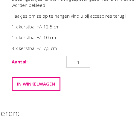
worden bekleed !
Haakjes om ze op te hangen vind u bij accesoires terug !
1 x kerstbal +/- 12,5 cm
1 x kerstbal +/- 10 cm
3 x kerstbal +/- 7,5 cm
Aantal:
seren:
M CLAY METALLIC
METALEN