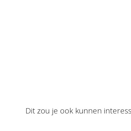
Dit zou je ook kunnen interes
FOAM CLAY GLITTER
FOA