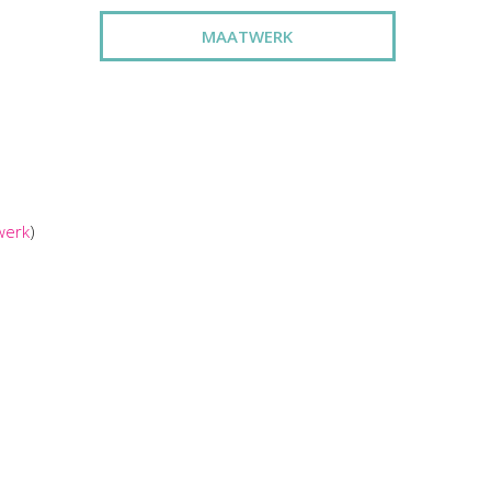
MAATWERK
werk
)