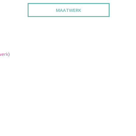
MAATWERK
werk
)