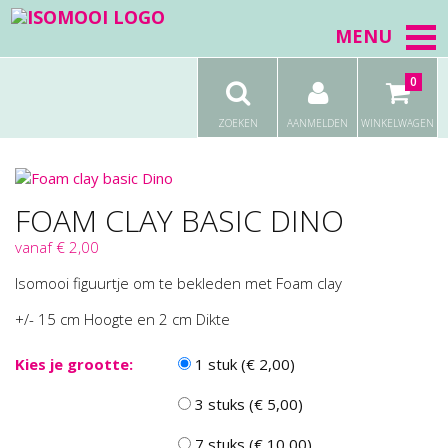
MENU
0
ZOEKEN
AANMELDEN
WINKELWAGEN
FOAM CLAY BASIC DINO
vanaf € 2,00
Isomooi figuurtje om te bekleden met Foam clay
+/- 15 cm Hoogte en 2 cm Dikte
Kies je grootte:
1 stuk (€ 2,00)
3 stuks (€ 5,00)
7 stuks (€ 10,00)