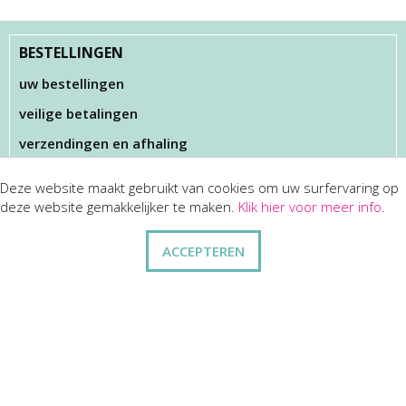
BESTELLINGEN
uw bestellingen
veilige betalingen
verzendingen en afhaling
Deze website maakt gebruikt van cookies om uw surfervaring op
KLANTENSERVICES
deze website gemakkelijker te maken.
Klik hier voor meer info
.
dienst na verkoop
ACCEPTEREN
disclaimer
privacy
ANDERE
wie zijn wij
vraag en antwoord