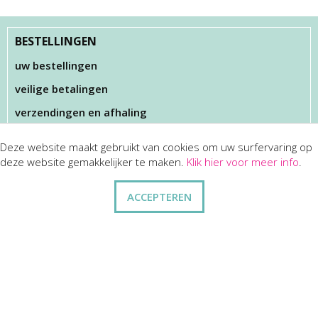
BESTELLINGEN
uw bestellingen
veilige betalingen
verzendingen en afhaling
Deze website maakt gebruikt van cookies om uw surfervaring op
KLANTENSERVICES
deze website gemakkelijker te maken.
Klik hier voor meer info
.
dienst na verkoop
ACCEPTEREN
disclaimer
privacy
ANDERE
wie zijn wij
vraag en antwoord