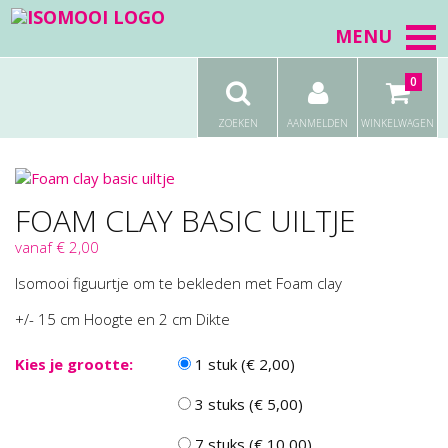
MENU
0
ZOEKEN
AANMELDEN
WINKELWAGEN
FOAM CLAY BASIC UILTJE
vanaf € 2,00
Isomooi figuurtje om te bekleden met Foam clay
+/- 15 cm Hoogte en 2 cm Dikte
Kies je grootte:
1 stuk (€ 2,00)
3 stuks (€ 5,00)
7 stuks (€ 10,00)