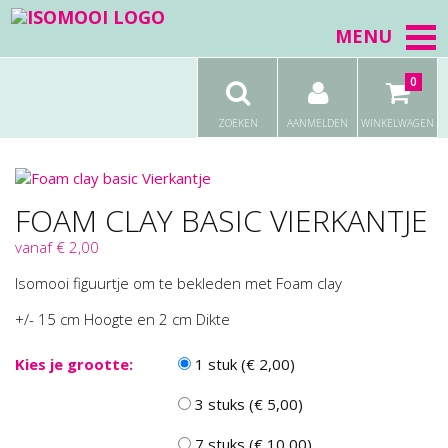
MENU
0
ZOEKEN
AANMELDEN
WINKELWAGEN
FOAM CLAY BASIC VIERKANTJE
vanaf € 2,00
Isomooi figuurtje om te bekleden met Foam clay
+/- 15 cm Hoogte en 2 cm Dikte
Kies je grootte:
1 stuk (€ 2,00)
3 stuks (€ 5,00)
7 stuks (€ 10,00)