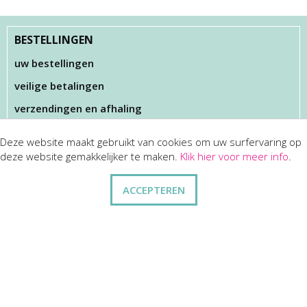
BESTELLINGEN
uw bestellingen
veilige betalingen
verzendingen en afhaling
Deze website maakt gebruikt van cookies om uw surfervaring op
KLANTENSERVICES
deze website gemakkelijker te maken.
Klik hier voor meer info
.
dienst na verkoop
ACCEPTEREN
disclaimer
privacy
ANDERE
wie zijn wij
vraag en antwoord