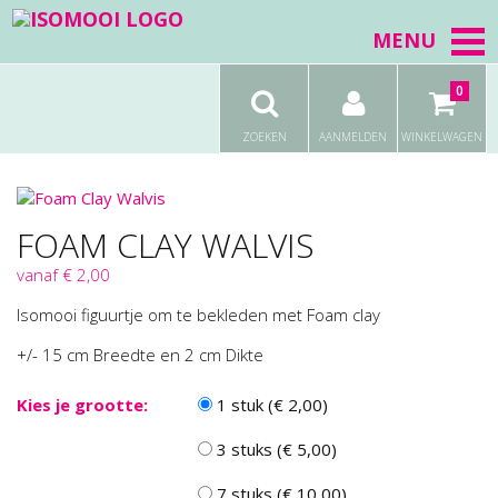
MENU
0
ZOEKEN
AANMELDEN
WINKELWAGEN
FOAM CLAY WALVIS
vanaf € 2,00
Isomooi figuurtje om te bekleden met Foam clay
+/- 15 cm Breedte en 2 cm Dikte
Kies je grootte:
1 stuk (€ 2,00)
3 stuks (€ 5,00)
7 stuks (€ 10,00)