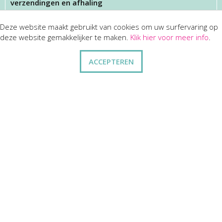
verzendingen en afhaling
Deze website maakt gebruikt van cookies om uw surfervaring op
KLANTENSERVICES
deze website gemakkelijker te maken.
Klik hier voor meer info
.
dienst na verkoop
ACCEPTEREN
disclaimer
privacy
ANDERE
wie zijn wij
vraag en antwoord
contact
ZAKELIJK
kortingen op bulkbestellingen