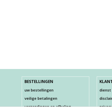
BESTELLINGEN
KLANT
uw bestellingen
dienst
veilige betalingen
discla
verzendingen en afhaling
privac