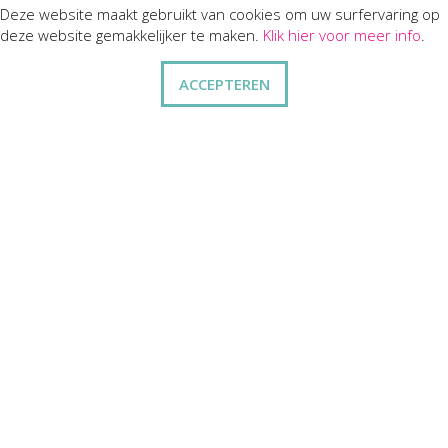
Deze website maakt gebruikt van cookies om uw surfervaring op
KLANTENSERVICES
deze website gemakkelijker te maken.
Klik hier voor meer info
.
dienst na verkoop
ACCEPTEREN
disclaimer
privacy
ANDERE
wie zijn wij
vraag en antwoord
contact
ZAKELIJK
kortingen op bulkbestellingen
relatiegeschenken
cadeaubonnen