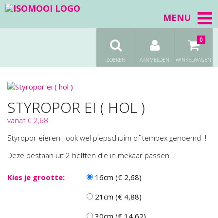
MENU
0
ZOEKEN
AANMELDEN
WINKELWAGEN
STYROPOR EI ( HOL )
vanaf € 2,68
Styropor eieren , ook wel piepschuim of tempex genoemd !
Deze bestaan uit 2 helften die in mekaar passen !
Kies je grootte:
16cm (€ 2,68)
21cm (€ 4,88)
30cm (€ 14,62)