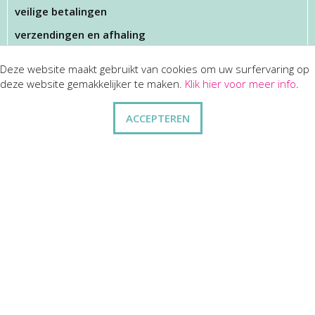
veilige betalingen
verzendingen en afhaling
Deze website maakt gebruikt van cookies om uw surfervaring op
KLANTENSERVICES
deze website gemakkelijker te maken.
Klik hier voor meer info
.
dienst na verkoop
ACCEPTEREN
disclaimer
privacy
ANDERE
wie zijn wij
vraag en antwoord
contact
ZAKELIJK