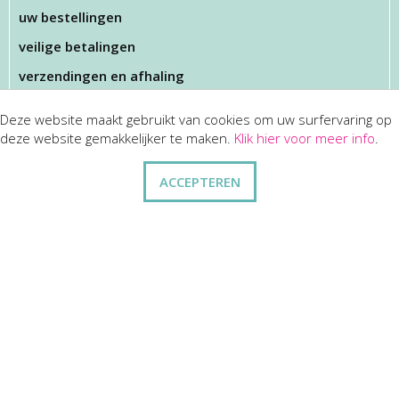
uw bestellingen
veilige betalingen
verzendingen en afhaling
Deze website maakt gebruikt van cookies om uw surfervaring op
KLANTENSERVICES
deze website gemakkelijker te maken.
Klik hier voor meer info
.
dienst na verkoop
ACCEPTEREN
disclaimer
privacy
ANDERE
wie zijn wij
vraag en antwoord
contact