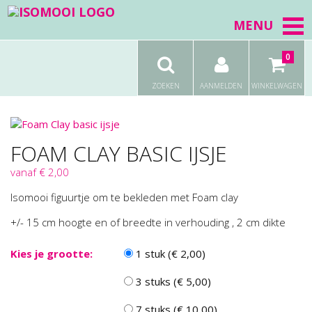
MENU
0
ZOEKEN
AANMELDEN
WINKELWAGEN
FOAM CLAY BASIC IJSJE
vanaf € 2,00
Isomooi figuurtje om te bekleden met Foam clay
+/- 15 cm hoogte en of breedte in verhouding , 2 cm dikte
Kies je grootte:
1 stuk (€ 2,00)
3 stuks (€ 5,00)
7 stuks (€ 10,00)